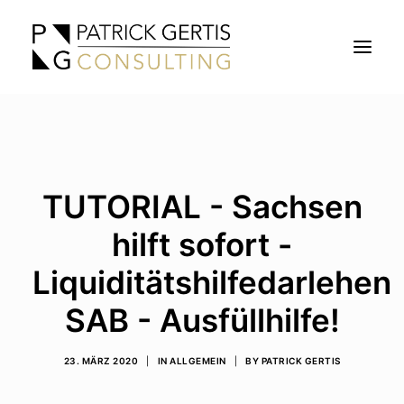
BERATUNG
SEMINARE
TUTORIAL - Sachsen
BLOG
ÜBER
hilft sofort -
KONTAKT
Liquiditätshilfedarlehen
SAB - Ausfüllhilfe!
SEARCH
23. MÄRZ 2020
|
IN
ALLGEMEIN
|
BY
PATRICK GERTIS