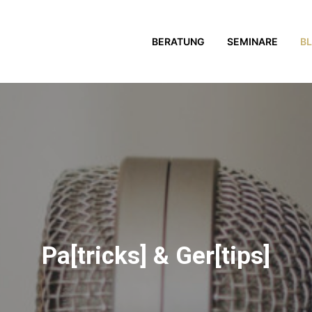
BERATUNG
SEMINARE
B
Pa[tricks] & Ger[tips]